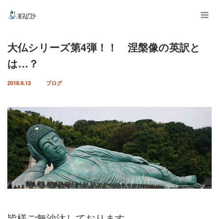
大仏シリーズ第4弾！！ 涅槃像の英訳と
は…？
2018.9.13
ブログ
皆様ご無沙汰しております。