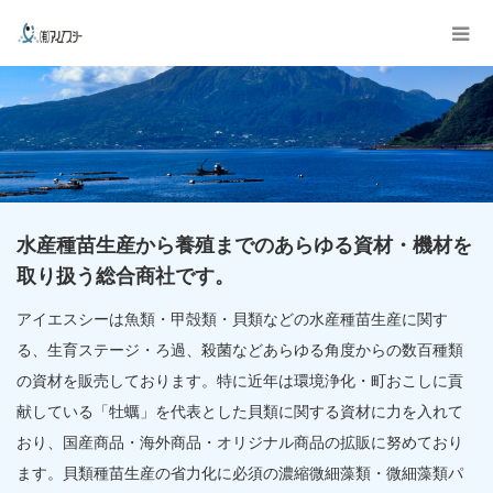
水産種苗生産から養殖までのあらゆる資材・機材を
取り扱う総合商社です。
アイエスシーは魚類・甲殻類・貝類などの水産種苗生産に関す
る、生育ステージ・ろ過、殺菌などあらゆる角度からの数百種類
の資材を販売しております。特に近年は環境浄化・町おこしに貢
献している「牡蠣」を代表とした貝類に関する資材に力を入れて
おり、国産商品・海外商品・オリジナル商品の拡販に努めており
ます。貝類種苗生産の省力化に必須の濃縮微細藻類・微細藻類パ