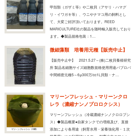
甲殻類（ガザミ等）や二枚貝（アサリ・ハマグ
リ・イワガキ等）、ウニやナマコ用の飼料とし
て、大変ご好評頂いております。REED
MARICULTURE社の製品を随時輸入販売しており
ます。◆製品規格包装：1…
微細藻類 培養用元種【販売中止】
【販売中止中】 2021.5.27～(株)二枚貝養殖研究
所 製品名細胞サイズ細胞数規格使用用途パブロバ
中間精密元種5～6μ300万/cc1L貝類・ナ…
マリーンフレッシュ・マリーンクロ
レラ（濃縮ナンノプロロクシス）
マリーンフレッシュ（冷蔵濃縮ナンノクロロプシ
ス）◆製品概要●自家タンクでの増殖及び、直接
添加により各用途（飼育水用・栄養強化用・１次