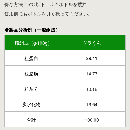
保存方法：5℃以下、時々ボトルを攪拌
使用前にもボトルを良く振ってください。
◆製品分析例（一般組成）
一般組成（g/100g）
グラくん
粗蛋白
28.41
粗脂肪
14.77
粗灰分
43.18
炭水化物
13.64
合計
100.00