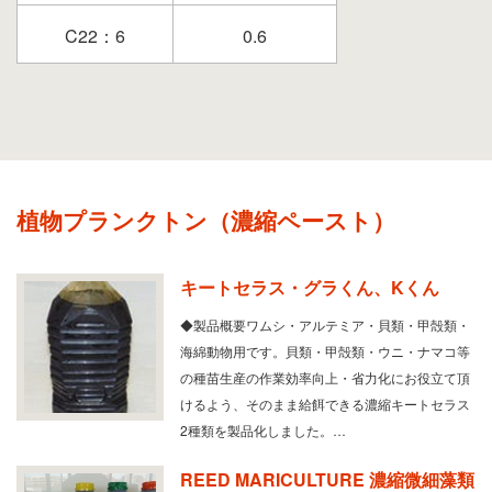
C22：6
0.6
植物プランクトン（濃縮ペースト）
キートセラス・グラくん、Kくん
◆製品概要ワムシ・アルテミア・貝類・甲殻類・
海綿動物用です。貝類・甲殻類・ウニ・ナマコ等
の種苗生産の作業効率向上・省力化にお役立て頂
けるよう、そのまま給餌できる濃縮キートセラス
2種類を製品化しました。…
REED MARICULTURE 濃縮微細藻類