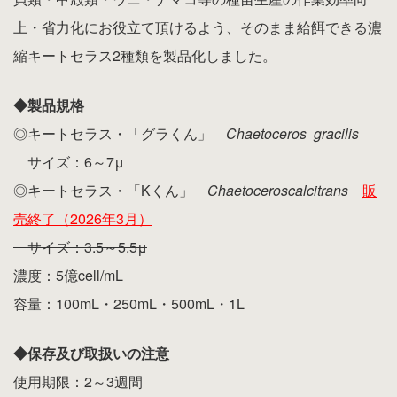
上・省力化にお役立て頂けるよう、
そのまま給餌できる濃
縮キートセラス2
種類を製品化しました。
◆製品規格
◎キートセラス・「グラくん」
Chaetoceros
gracilis
サイズ：6～7μ
◎キートセラス・「Kくん」
Chaetoceros
calcitran
s
販
売終了（2026年3月）
サイズ：3.5～5.5μ
濃度：5億cell/mL
容量：100mL・250mL・500mL・1L
◆保存及び取扱いの注意
使用期限：2～3週間