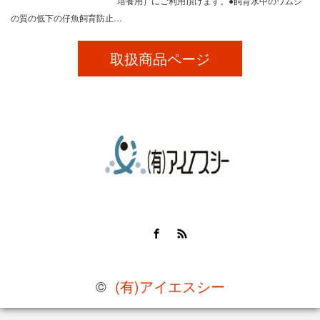
培養用）にご利用頂けます。●飼育水中のワムシ
の質の低下の仔魚飼育防止…
取扱商品ページ
Facebook
RSS
©
(有)アイエスシー