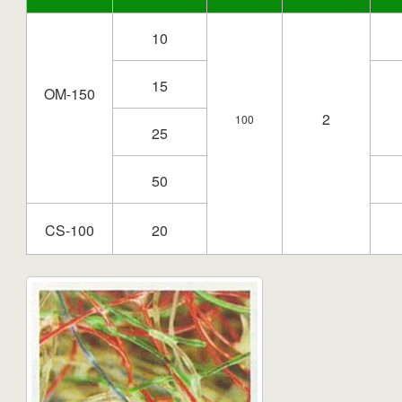
10
15
OM-150
2
100
25
50
CS-100
20