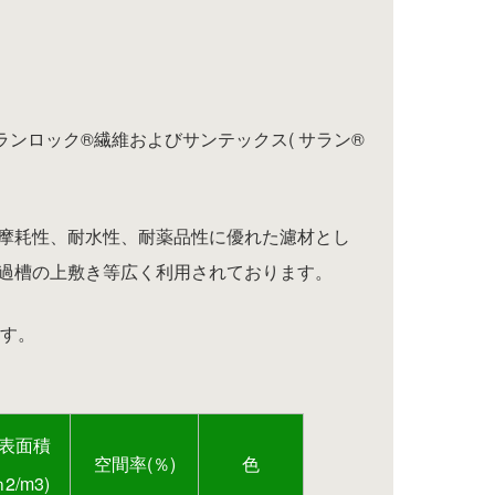
ンロック®繊維およびサンテックス( サラン®
摩耗性、耐水性、耐薬品性に優れた濾材とし
過槽の上敷き等広く利用されております。
ます。
表面積
空間率(％)
色
ｍ2/m3)