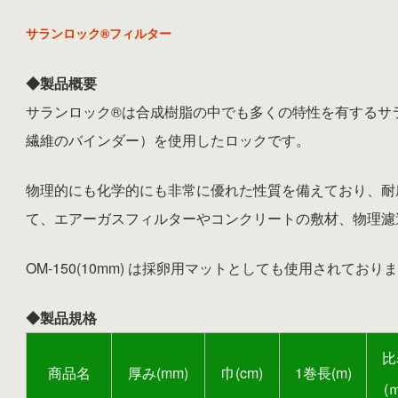
サランロック®フィルター
◆製品概要
サランロック®は合成樹脂の中でも多くの特性を有するサラ
繊維のバインダー）を使用したロックです。
物理的にも化学的にも非常に優れた性質を備えており、耐
て、エアーガスフィルターやコンクリートの敷材、物理濾
OM-150(10mm) は採卵用マットとしても使用されており
◆製品規格
比
商品名
厚み(mm)
巾(cm)
1巻長(m)
(