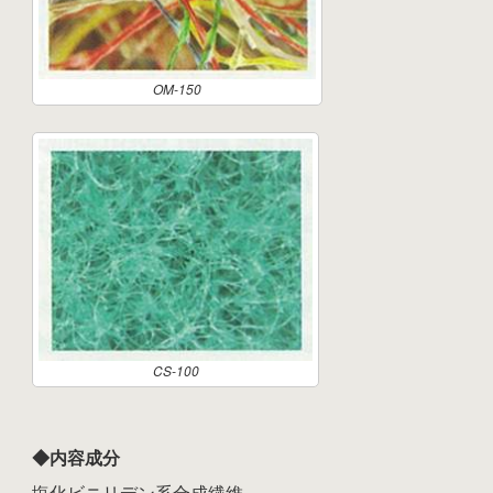
OM-150
CS-100
◆内容成分
塩化ビニリデン系合成繊維